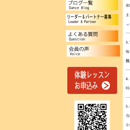
体
ま
→
3
毎
祝
4
特
5
当
①