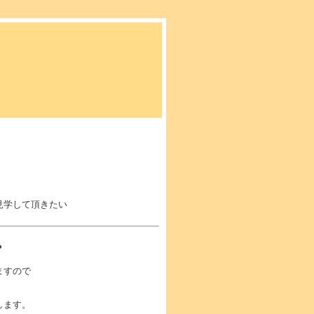
見学して頂きたい
？
ますので
します。