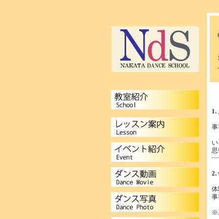
1
事
い
思
2
体
事
※