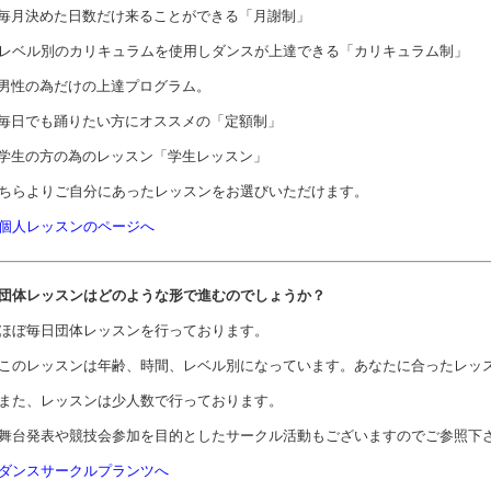
毎月決めた日数だけ来ることができる「月謝制」
レベル別のカリキュラムを使用しダンスが上達できる「カリキュラム制」
男性の為だけの上達プログラム。
毎日でも踊りたい方にオススメの「定額制」
学生の方の為のレッスン「学生レッスン」
ちらよりご自分にあったレッスンをお選びいただけます。
個人レッスンのページへ
. 団体レッスンはどのような形で進むのでしょうか？
ぼ毎日団体レッスンを行っております。
のレッスンは年齢、時間、レベル別になっています。あなたに合ったレッ
た、レッスンは少人数で行っております。
台発表や競技会参加を目的としたサークル活動もございますのでご参照下
ダンスサークルプランツへ