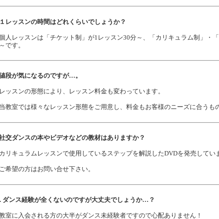
. １レッスンの時間はどれくらいでしょうか？
人レッスンは「チケット制」が1レッスン30分～、「カリキュラム制」・「
～です。
. 値段が気になるのですが…。
ッスンの形態により、レッスン料金も変わっています。
教室では様々なレッスン形態をご用意し、料金もお客様のニーズに合うも
. 社交ダンスの本やビデオなどの教材はありますか？
リキュラムレッスンで使用しているステップを解説したDVDを発売してい
希望の方はお問い合せ下さい。
0. ダンス経験が全くないのですが大丈夫でしょうか…？
教室に入会される方の大半がダンス未経験者ですので心配ありません！