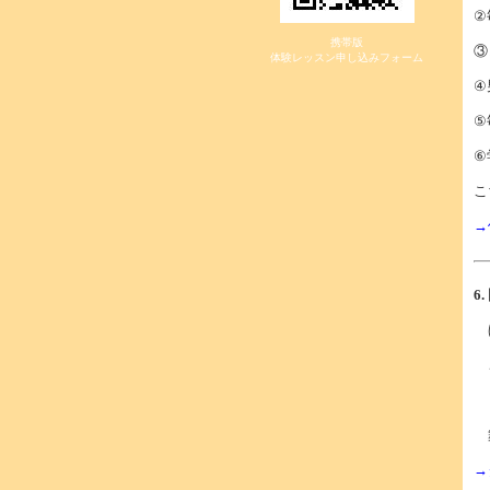
②
携帯版
③
体験レッスン申し込みフォーム
④
⑤
⑥
こ
→
6
ほ
こ
ま
舞
→